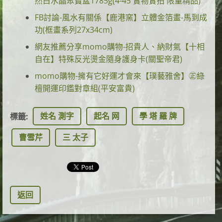
然白水晶聚寶盆1785g(4-45 實物實拍 限量精品)
FB討論-風水有關係【鹿港窯】立體金箔畫-馬到成
功(框畫系列27x34cm)
網友推薦分享momo購物-招貴人、納財氣【十相
自在】特殊反光燙金隨身護身卡(關聖帝君)
momo購物-擁有它好運才會來【璞藝雅舍】㊣綠
檀開運印鑑對章組(平安富貴)
姓名 測字
起名 网
學 塔 羅 牌
標籤
:
曹雪芹
三 太子
返回