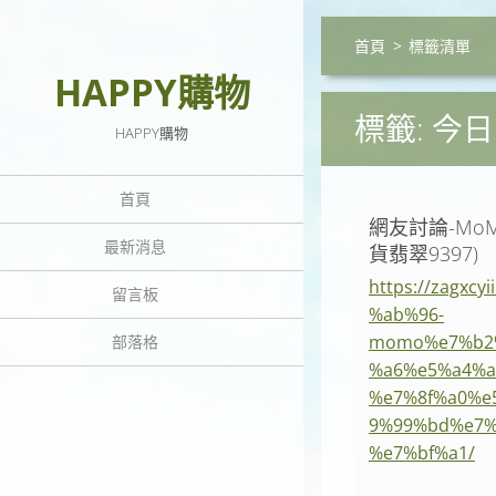
首頁
>
標籤清單
HAPPY購物
標籤: 今日
HAPPY購物
首頁
網友討論-Mo
最新消息
貨翡翠9397)
https://zagx
留言板
%ab%96-
momo%e7%b2
部落格
%a6%e5%a4%a
%e7%8f%a0%e
9%99%bd%e7%
%e7%bf%a1/