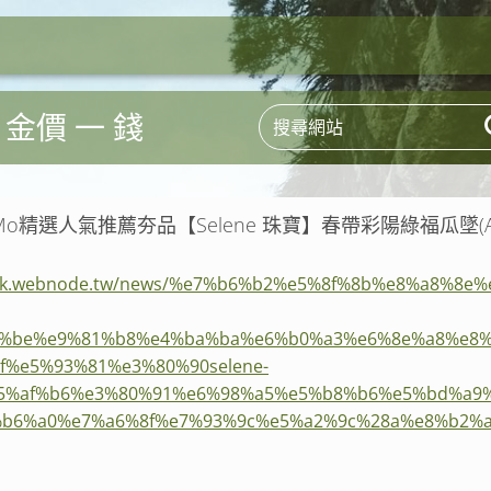
 金價 一 錢
Mo精選人氣推薦夯品【Selene 珠寶】春帶彩陽綠福瓜墜(
cyiik.webnode.tw/news/%e7%b6%b2%e5%8f%8b%e8%a8%8e%
%be%e9%81%b8%e4%ba%ba%e6%b0%a3%e6%8e%a8%e8%
f%e5%93%81%e3%80%90selene-
5%af%b6%e3%80%91%e6%98%a5%e5%b8%b6%e5%bd%a9
b6%a0%e7%a6%8f%e7%93%9c%e5%a2%9c%28a%e8%b2%