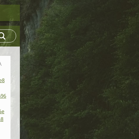
A
e8
96
%e
a8