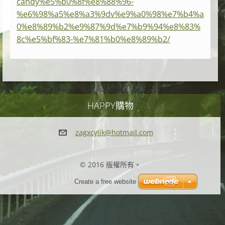
candy%e5%b0%8f%e8%88%96-
%e6%98%a5%e8%a3%9dv%e9%a0%98%e7%b4%a
0%e8%89%b2%e9%87%9d%e7%b9%94%e8%83%
8c%e5%bf%83-%e7%81%b0%e8%89%b2/
HAPPY購物
zagxcyii
k@hotmai
l.com
© 2016 版權所有。
Create a free website