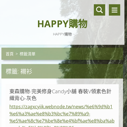
HAPPY購物
HAPPY購物
首頁
>
標籤清單
標籤: 襯衫
東森購物-完美修身Candy小舖 春裝V領素色針
織背心-灰色
https://zagxcyiik.webnode.tw/news/%e6%9d%b1
%e6%a3%ae%e8%b3%bc%e7%89%a9-
%e5%ae%8c%e7%be%8e%e4%bf%ae%e8%ba%ab